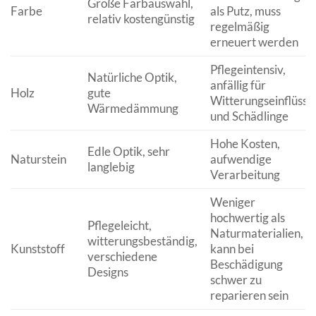
Große Farbauswahl,
Farbe
als Putz, muss
relativ kostengünstig
regelmäßig
erneuert werden
Pflegeintensiv,
Natürliche Optik,
anfällig für
Holz
gute
Witterungseinflüsse
Wärmedämmung
und Schädlinge
Hohe Kosten,
Edle Optik, sehr
Naturstein
aufwendige
langlebig
Verarbeitung
Weniger
hochwertig als
Pflegeleicht,
Naturmaterialien,
witterungsbeständig,
Kunststoff
kann bei
verschiedene
Beschädigung
Designs
schwer zu
reparieren sein